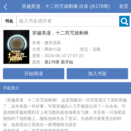
穿越美漫，十二符咒就剩俩 目录 (共178章)
首页
书名
穿越美漫，十二符咒就剩俩
作者：微笑清风
分类：网游小说
状态：连载
更新：2024-06-10 17:57:22
最新：
第178章 新开始
开始阅读
加入书架
手机简介
《穿越美漫，十二符咒就剩俩》 这是我最后一次写美漫文了高旺穿越
了，这本来是一件好事，毕竟穿越的人几乎都是白得了一次生命。可
是他刚穿越就看到天上有无数的蓝色海星在飞舞，并且有一只海星直
接拍到了他的脸上，随机他就失去了意识。当他再次恢复意识的时
候，他发现自己竟然在一家博物馆当保安
穿越美漫，十二符咒就剩俩最新章节：