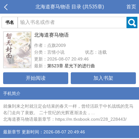
北海道赛马物语 目录 (共535章)
首页
书名
北海道赛马物语
作者：点旗2009
分类：言情小说
状态：连载
更新：2026-08-07 20:49:46
最新：
第523章 星光下的进行曲
开始阅读
加入书架
手机简介
就像到来之时就注定会结束的春天一样，曾经活跃于中长战线的竞马
名门走向了衰败。 二十世纪的光辉逐渐淡去，...
北海道赛马物语最新章节：https://m.tlxsbook.com/228_228443/
最新章节 更新时间：2026-08-07 20:49:46