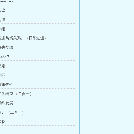
me over
会议
规律
介绍
 增进翁婿关系。（日常过渡）
 失去梦想
ode 7
锁定
悍匪
 惨重代价
 任务结束 （二合一）
 最终发展
 离开 （二合一）
装备