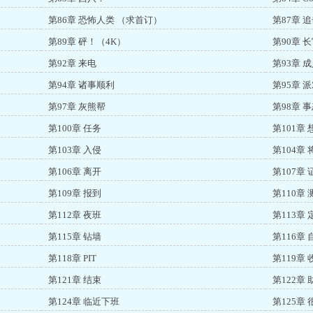
第86章 恐怖人类 （求首订）
第87章 
第89章 砰！（4K）
第90章 
第92章 来电
第93章 
第94章 诸事顺利
第95章 
第97章 灰熊帮
第98章 
第100章 任务
第101章 
第103章 入侵
第104章 
第106章 离开
第107章 
第109章 报到
第110章 
第112章 夜班
第113章 
第115章 钻墙
第116章
第118章 PIT
第119章 
第121章 结束
第122章
第124章 临近下班
第125章