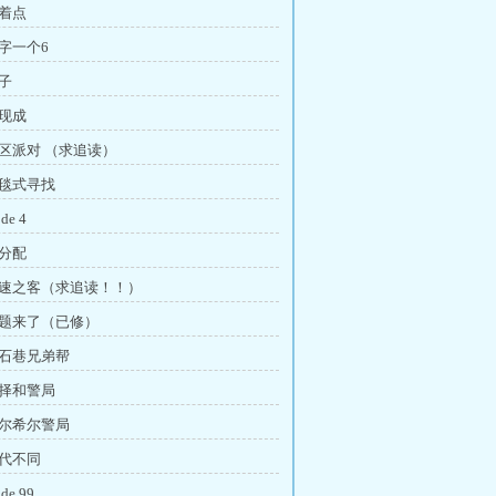
悠着点
单字一个6
棒子
捡现成
社区派对 （求追读）
地毯式寻找
de 4
再分配
不速之客（求追读！！）
问题来了（已修）
灰石巷兄弟帮
选择和警局
威尔希尔警局
时代不同
de 99