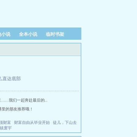
他小说
全本小说
临时书架
架
,
直达底部
…我们一起奔赴最后的...
博里的朋友推荐哦！
顶财富
财富自由从毕业开始
徒儿，下山去
镇寰宇