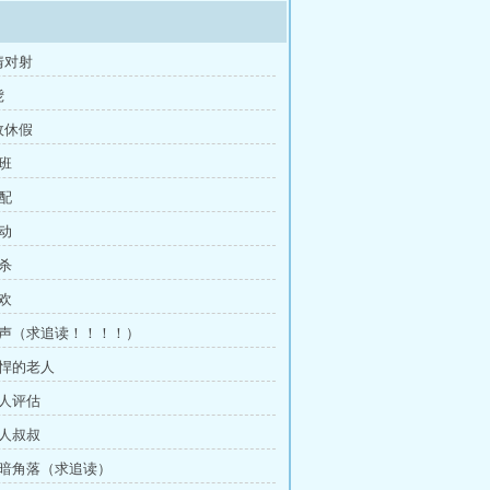
情对射
毙
政休假
上班
分配
出动
凶杀
喜欢
枪声（求追读！！！！）
剽悍的老人
新人评估
超人叔叔
黑暗角落（求追读）