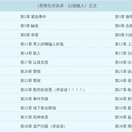
《美警生存实录：以德服人》正文
第2章 紧急事件
第3章 激
第5章 触发
第6章 击
第8章 审查
第9章 行
第11章 男人的嘴骗人的鬼
第12章 
第14章 新人
第15章 
第17章 认真负责
第18章 
第20章 警情
第21章 
第23章 警探
第24章 
第26章 勤劳的老墨（求追读！！！！）
第27章 
第29章 事件升级
第30章 
第32章 地下射击靶场
第33章 
第35章 死神体质
第36章 
第38章 遗产问题（求追读）
第39章 