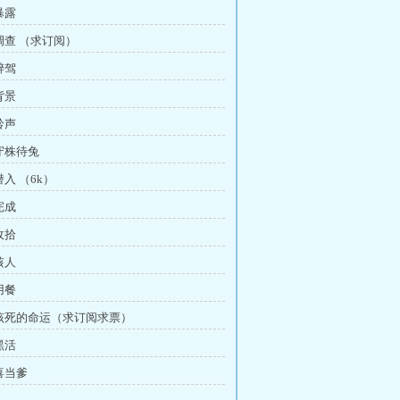
暴露
 调查 （求订阅）
醉驾
背景
铃声
 守株待兔
潜入 （6k）
完成
收拾
骇人
用餐
 该死的命运（求订阅求票）
黑活
 喜当爹