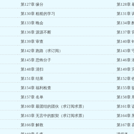
第127章 缘分
第128章 
第130章 粗糙的学习
第131章
第133章 晚会
第134章 
第136章 源源不断
第137章 
第139章 审查
第140章 
第142章 跑路（求订阅）
第143章
第145章 恐怖分子
第146章 
第148章 清扫
第149章 
第151章 结果
第152章 
第154章 福利检查
第155章 
第157章 名单
第158章 
第160章 最团结的团伙（求订阅求票）
第161章
第163章 无言中的默契（求订阅求票）
第164章 
第166章 解救
第167章