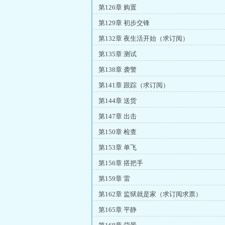
第126章 购置
第129章 初步交锋
第132章 夜生活开始（求订阅）
第135章 测试
第138章 袭警
第141章 跟踪（求订阅）
第144章 送货
第147章 出击
第150章 检查
第153章 单飞
第156章 搭把手
第159章 雷
第162章 监狱就是家（求订阅求票）
第165章 平静