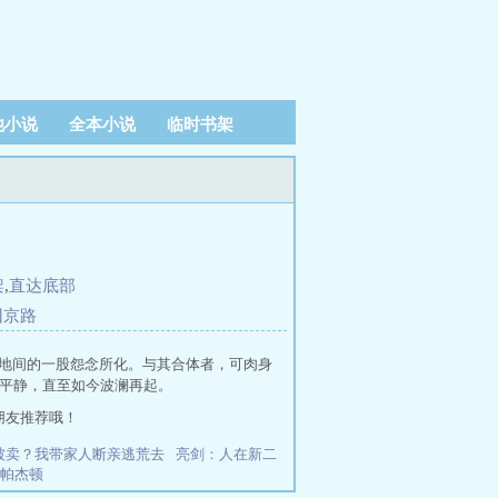
他小说
全本小说
临时书架
架
,
直达底部
回京路
天地间的一股怨念所化。与其合体者，可肉身
归平静，直至如今波澜再起。
朋友推荐哦！
被卖？我带家人断亲逃荒去
亮剑：人在新二
帕杰顿