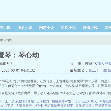
市小说
历史小说
网游小说
科幻小说
言情小说
其
新章节列表
魔琴：琴心劫
满威天下
状 态：连载中,
加入书
26-08-07 04:41:32
最新章节：
第二十一章 
个“琴心即剑心”的武侠世界。江湖传言，上古神器“绝音魔琴”并非乐器，而是
不侵，但需付出“绝情绝爱”的代价。十八年前，武林浩劫后魔琴失踪，江湖重
友要是觉得《绝音魔琴：琴心劫》还不错的话请不要忘记向您QQ群和微博里的
第一王，从深山打猎开始
山海提灯
相错亲结对婚，亿万老公太粘人
刚穿就
治火力不足
大道吞天经
柯学世界的我每天都想躺平
雷奥尼克斯：开局获得海