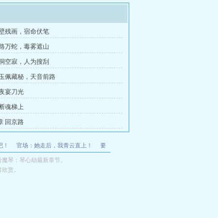
古壁残画，宿命伏笔
前路万蛇，毒雾遮山
蝎洞空寂，人为搜刮
 玉佩藏秘，天音前路
 夜宴刀光
 断魂梯上
章 回京路
吧！
官场：她走后，我青云直上！
要
始皇：朕有华夏全明星阵容
绝琴by
魔
音魔琴：琴心劫最新章节。
者欣赏。