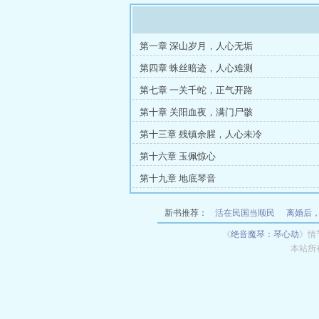
第一章 深山岁月，人心无垢
第四章 蛛丝暗迹，人心难测
第七章 一关千蛇，正气开路
第十章 关阳血夜，满门尸骸
第十三章 残镇余腥，人心未冷
第十六章 玉佩惊心
第十九章 地底琴音
新书推荐：
活在民国当顺民
离婚后
命！首长的小娇妻夜夜闹离婚
木筏求生
《
绝音魔琴：琴心劫
》情
本站所