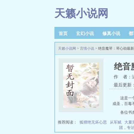
天籁小说网
首页
玄幻小说
修真小说
都
天籁小说网
>
言情小说
> 绝音魔琴：琴心劫最
绝音
作 者：
最后更新：20
这是一
成圣，百毒
各位书
推荐阅读：
狐狸绝无坏心思
从军赋
大夏
团，专