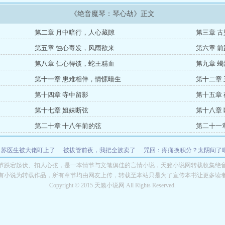
《绝音魔琴：琴心劫》正文
第二章 月中暗行，人心藏隙
第三章 
第五章 蚀心毒发，风雨欲来
第六章 
第八章 仁心得馈，蛇王精血
第九章 
第十一章 患难相伴，情愫暗生
第十二章
第十四章 寺中留影
第十五章
第十七章 姐妹断弦
第十八章
第二十章 十八年前的弦
第二十一
，苏医生被大佬盯上了
被拔管前夜，我把全族卖了
咒回：疼痛换积分？太阴间了
，3S鱼竿带飞六个校花
抗战，他们都叫我炮神
她说，她想去团播见见世面
秦
节跌宕起伏、扣人心弦，是一本情节与文笔俱佳的言情小说，天籁小说网转载收集绝
有小说为转载作品，所有章节均由网友上传，转载至本站只是为了宣传本书让更多读
绝琴小说
魔绝琴30
绝音魔琴攻略
魔绝琴32
Copyright © 2015 天籁小说网 All Rights Reserved.