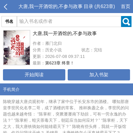
大唐,我一开酒馆的,不参与政事 目录 (共623章)
首页
书名
大唐,我一开酒馆的,不参与政事
作者：雁门北归
分类：历史小说
状态：完结
更新：2026-07-08 09:37:11
最新：
第623章 终章！
开始阅读
加入书架
手机简介
陈晓穿越大唐贞观初年，继承了家中位于长安东市的酒楼。 哪知那唐
皇李世民化名李二哥，成了酒楼的常客。 推杯换盏之余，李世民的问
题也越来越奇怪： “陈掌柜，突厥屡屡南下劫掠，可有一劳永逸的办
法？” “陈掌柜，蝗灾荼毒天下，朝廷应当如何应对？” “陈掌柜，天下
之大，我大唐铁骑如何能雄霸天下？” 陈晓有些头疼，我就一开饭馆
的，你总问我这干啥？ 关键是，大唐铁骑怎么还真雄霸天下了？