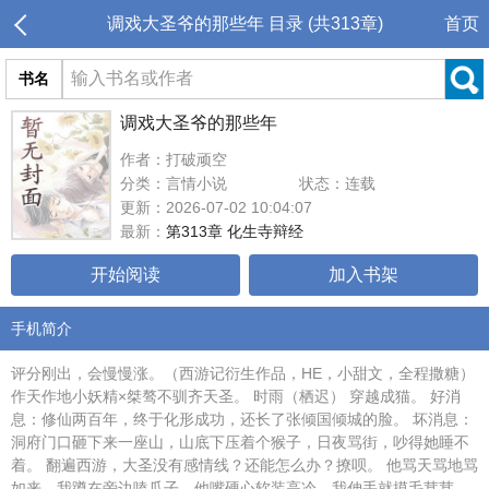
调戏大圣爷的那些年 目录 (共313章)
首页
书名
调戏大圣爷的那些年
作者：打破顽空
分类：言情小说
状态：连载
更新：2026-07-02 10:04:07
最新：
第313章 化生寺辩经
开始阅读
加入书架
手机简介
评分刚出，会慢慢涨。（西游记衍生作品，HE，小甜文，全程撒糖）
作天作地小妖精×桀骜不驯齐天圣。 时雨（栖迟） 穿越成猫。 好消
息：修仙两百年，终于化形成功，还长了张倾国倾城的脸。 坏消息：
洞府门口砸下来一座山，山底下压着个猴子，日夜骂街，吵得她睡不
着。 翻遍西游，大圣没有感情线？还能怎么办？撩呗。 他骂天骂地骂
如来，我蹲在旁边嗑瓜子。他嘴硬心软装高冷，我伸手就摸毛茸茸。