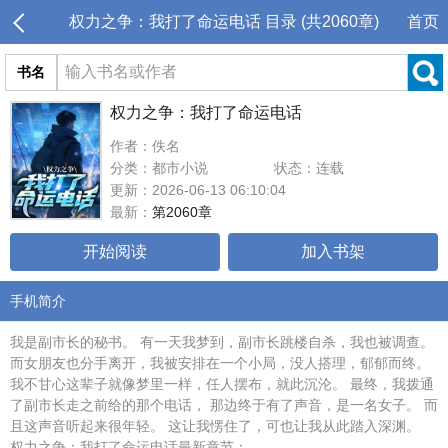
权力之争：我打了命运电话 目录 (共2060章)
首页
书名
权力之争：我打了命运电话
作者：佚名
分类：都市小说
状态：连载
更新：2026-06-13 06:10:04
最新：
第2060章
开始阅读
加入书架
手机简介
我是副市长的秘书。 有一天我梦到，副市长跳楼自杀，我也被调查。
而女朋友也分手离开，我被安排在一个小局，没人搭理，郁郁而终。
我不甘心这辈子就像梦里一样，任人摆布，就此沉沦。 最终，我拨通
了副市长走之前给的那个电话， 那边终于有了声音，是一名女子。 而
且这声音听起来很年轻。 这让我愣住了，可也让我从此踏入深渊。
权力之争：我打了命运电话最新章节：