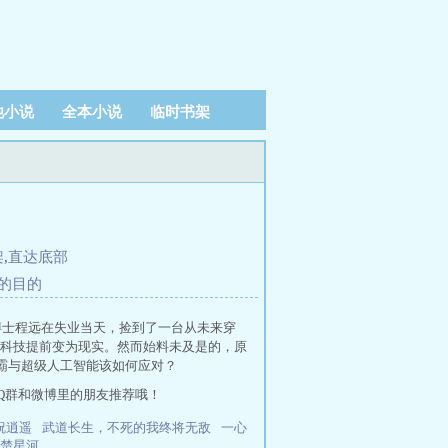
他小说
全本小说
临时书架
架
,
直达底部
星的目的
博士程远在失业当天，捡到了一台从未来穿
科技提前变为现实。然而始料未及是的，原
霸与超级人工智能该如何应对？
Q群和微博里的朋友推荐哦！
祝逍遥
武道长生，不死的我终将无敌
一心
楚星河