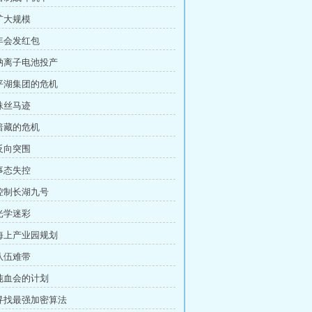
 扩大规模
 年会发红包
 钠离子电池投产
 平湖集团的危机
 蛛丝马迹
 暗藏的危机
 反向突围
 事态失控
 控制长湖九号
 光学迷彩
 海上产业园规划
 队伍难带
 纯血会的计划
 寻找最强加密算法