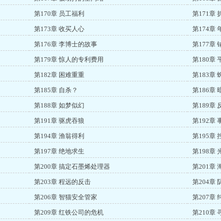
第170章 员工福利
第171章
第173章 收买人心
第174章
第176章 李博士的故事
第177章
第179章 惊人的专利费用
第180章
第182章 困难重重
第183章
第185章 自杀？
第186章
第188章 如梦似幻
第189章
第191章 驱虎吞狼
第192章
第194章 渔翁得利
第195章
第197章 绝地求生
第198章
第200章 搞定石墨烯处理器
第201章
第203章 程远的反击
第204章
第206章 智猫安全管家
第207章
第209章 红铁公司的危机
第210章