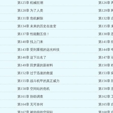
第125章 机械狂潮
第126章
第128章 为了人类
第129章
第131章 危机解除
第132章
第134章 未来的历史在改变
第135章
第137章 性能翻五倍！
第138章
第140章 找上门来
第141章
第143章 受到重视的远光科技
第144章
第146章 这下出名了
第147章
第149章 田梦露的新材料
第150章
第152章 过于迅速的救援
第153章
第155章 战斗机甲的真正威力
第156章
第158章 空间站的危机
第159章
第161章 协助调查
第162章
第164章 无可奈何
第165章
第167章 被劫持的空间站
第168章