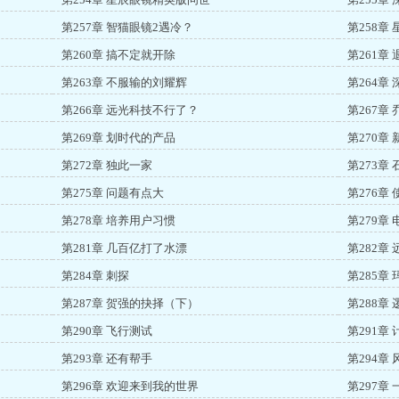
第257章 智猫眼镜2遇冷？
第258章
第260章 搞不定就开除
第261章
第263章 不服输的刘耀辉
第264章
第266章 远光科技不行了？
第267章
第269章 划时代的产品
第270章 
第272章 独此一家
第273章
第275章 问题有点大
第276章
第278章 培养用户习惯
第279章
第281章 几百亿打了水漂
第282章
第284章 刺探
第285章
第287章 贺强的抉择（下）
第288章
第290章 飞行测试
第291章
第293章 还有帮手
第294章
第296章 欢迎来到我的世界
第297章