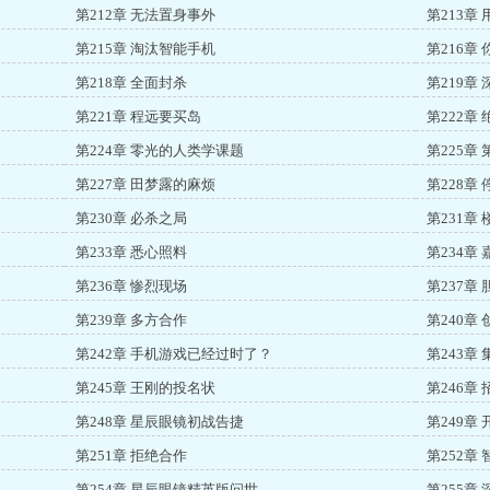
第212章 无法置身事外
第213章
第215章 淘汰智能手机
第216章
第218章 全面封杀
第219章
第221章 程远要买岛
第222章
第224章 零光的人类学课题
第225章
第227章 田梦露的麻烦
第228章 
第230章 必杀之局
第231章
第233章 悉心照料
第234章
第236章 惨烈现场
第237章
第239章 多方合作
第240章
第242章 手机游戏已经过时了？
第243章
第245章 王刚的投名状
第246章
第248章 星辰眼镜初战告捷
第249章
第251章 拒绝合作
第252章
第254章 星辰眼镜精英版问世
第255章