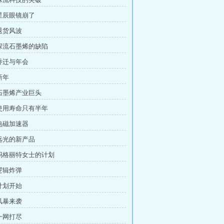
 星辰眼镜崩了
 退货风波
 深流石墨烯的缺陷
 乔迁与年会
新年
 石墨烯产业巨头
 使用寿命只有半年
 电磁加速器
 远光的新产品
 玛格丽特女士的计划
 逻辑炸弹
 计划开始
 风暴来袭
 一网打尽