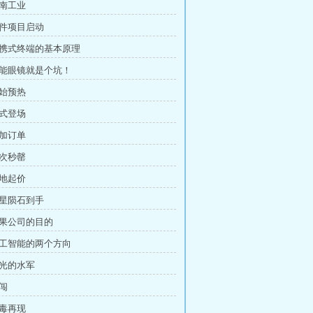
东南工业
硬件项目启动
便携式终端的基本原理
智能眼镜就是个坑！
开始预热
正式登场
追加订单
再次秒罄
坐地起价
火星陨石到手
水果公司的目的
人工智能的两个方向
零光的水军
夜闯
病毒再现