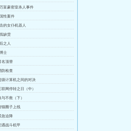
亿万富豪密室杀人事件
全国性案件
进击的女仆机器人
天线缺货
幕后之人
李博士
 冒名顶替
 消防检查
 超级计算机之间的对决
 互联网停转之日（中）
 救与不救（下）
 智猫圈子上线
 紧急迫降
 初遇战斗机甲