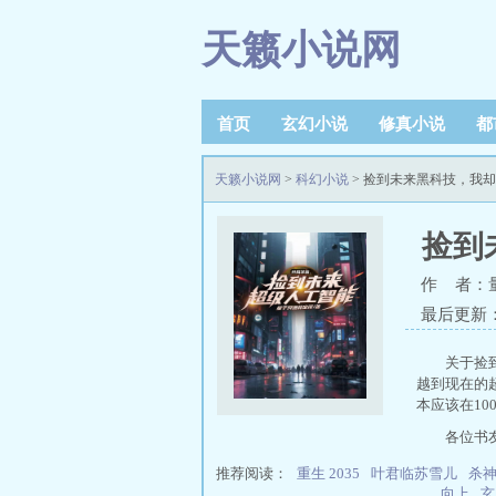
天籁小说网
首页
玄幻小说
修真小说
都
天籁小说网
>
科幻小说
> 捡到未来黑科技，我
捡到
作 者：
最后更新：20
关于捡
越到现在的
本应该在1
各位书
推荐阅读：
重生 2035
叶君临苏雪儿
杀
向上
玄