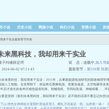
市小说
历史小说
网游小说
科幻小说
言情小说
其
却用来干实业最新章节列表
未来黑科技，我却用来干实业
量子纠缠薛定谔
状 态：连载中,
加入书
24-06-02 07:11:43
最新章节：
第558章 恒
到未来黑科技，我却用来干实业：2051年，从事新能源电池研究的固体物理学
超级人工智能。在其帮助下，程远将石墨烯电池、质量加速器、太空电梯等未来
00年后才发生的各种灾难也提前到来。智械危机、空间站坠落、神秘病毒……学
友要是觉得《捡到未来黑科技，我却用来干实业》还不错的话请不要忘记向您Q
神下山:绝色女神师姐太宠我叶君临苏雪儿
赠礼万倍返还：我，仙界第一舔！
门天地录王三合
双穿大唐：小兕子不想肥家
我只想毁灭宗门，咋逆天成神了