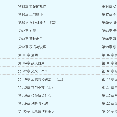
第83章 零光的礼物
第84章 
第86章 上门取证
第87章 
第89章 女仆机器人，启动！
第90章 
第92章 对策
第93章 
第95章 警长出手
第96章 
第98章 夜话与说客
第99章 
第101章 落网
第102章
第104章 故人西来
第105章
第107章 又来一个？
第108章
第110章 互联网停转之日（上）
第111章
第113章 救与不救（上）
第114章
第116章 必须做点什么
第117章
第119章 风险与机遇
第120章
第122章 大战清洁机器人
第123章