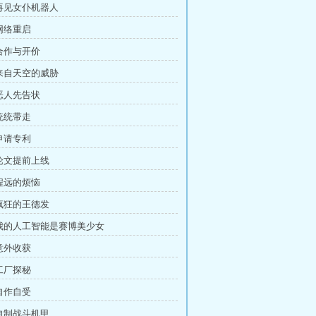
 再见女仆机器人
 网络重启
 合作与开价
 来自天空的威胁
 恶人先告状
 统统带走
 申请专利
 论文提前上线
 程远的烦恼
 疯狂的王德发
 我的人工智能是赛博美少女
 意外收获
 工厂探秘
 自作自受
 自制战斗机甲