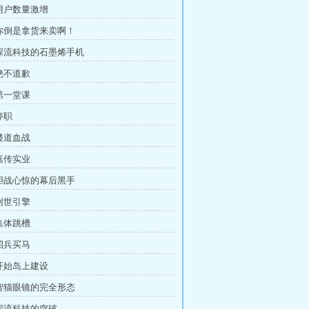
 用户数量激增
 你倒是拿货来卖啊！
 深流科技的石墨烯手机
 绝不道歉
 第一堂课
停职
 楼道血战
 嘉传实业
 胆战心惊的幕后黑手
 创世引擎
 集体跳槽
 招兵买马
 开始岛上建设
 智猫眼镜的完全形态
 深流科技的突破