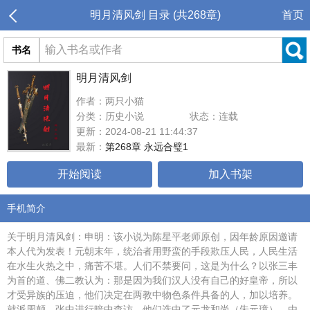
明月清风剑 目录 (共268章)
首页
书名
明月清风剑
作者：两只小猫
分类：历史小说
状态：连载
更新：2024-08-21 11:44:37
最新：
第268章 永远合璧1
开始阅读
加入书架
手机简介
关于明月清风剑：申明：该小说为陈星平老师原创，因年龄原因邀请
本人代为发表！元朝末年，统治者用野蛮的手段欺压人民，人民生活
在水生火热之中，痛苦不堪。人们不禁要问，这是为什么？以张三丰
为首的道、佛二教认为：那是因为我们汉人没有自己的好皇帝，所以
才受异族的压迫，他们决定在两教中物色条件具备的人，加以培养。
就派周颠、张中进行暗中查访，他们选中了元龙和尚（朱元璋），由