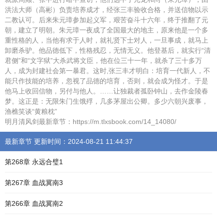
洪法大师（高彬）负责培养成才，经张三丰验收合格，并送信物以示
二教认可。后来朱元璋参加起义军，艰苦奋斗十六年，终于推翻了元
朝，建立了明朝。朱元璋一夜成了全国最大的地主，原来他是一个多
重性格的人，当他有求于人时，就礼贤下士对人，一旦事成，就马上
卸磨杀驴。他品德低下，性格残忍，无情无义。他登基后，就实行“清
君侧”和“文字狱”大杀武将文臣，他在位三十一年，就杀了三十多万
人，成为封建社会第一暴君。这时,张三丰才明白：培育一代新人，不
能只作技能的培养，忽视了品德的培育，否则，就会成为怪才。于是
他马上收回信物，另付与他人。……让独裁者孤卧钟山，去作金陵春
梦。这正是：无限朱门生饿殍，几多茅屋出公卿。多少六朝兴废事，
渔樵笑谈“黄粮枕”
明月清风剑最新章节：https://m.tlxsbook.com/14_14080/
最新章节 更新时间：2024-08-21 11:44:37
第268章 永远合璧1
第267章 血战冀南3
第266章 血战冀南2