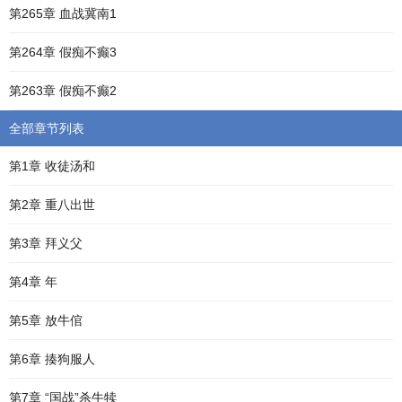
第265章 血战冀南1
第264章 假痴不癫3
第263章 假痴不癫2
全部章节列表
第1章 收徒汤和
第2章 重八出世
第3章 拜义父
第4章 年
第5章 放牛倌
第6章 揍狗服人
第7章 “国战”杀牛犊