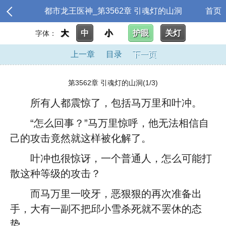
都市龙王医神_第3562章 引魂灯的山洞
首页
大
中
小
护眼
关灯
字体：
上一章
目录
下一页
第3562章 引魂灯的山洞(1/3)
所有人都震惊了，包括马万里和叶冲。
“怎么回事？”马万里惊呼，他无法相信自
己的攻击竟然就这样被化解了。
叶冲也很惊讶，一个普通人，怎么可能打
散这种等级的攻击？
而马万里一咬牙，恶狠狠的再次准备出
手，大有一副不把邱小雪杀死就不罢休的态
势。